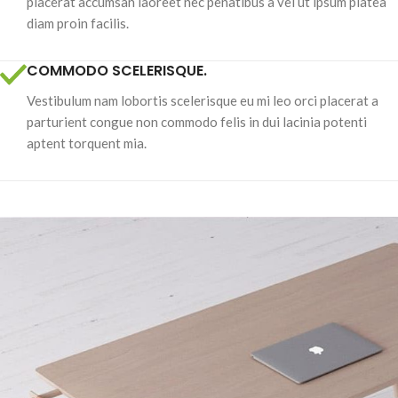
placerat accumsan laoreet nec penatibus a vel ut ipsum platea
diam proin facilis.
COMMODO SCELERISQUE.
Vestibulum nam lobortis scelerisque eu mi leo orci placerat a
parturient congue non commodo felis in dui lacinia potenti
aptent torquent mia.