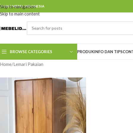
Skip to navigation
TOKO MEBEL INDONESIA
Skip to main content
BROWSE CATEGORIES
PRODUK
INFO DAN TIPS
CONT
Home
Lemari Pakaian