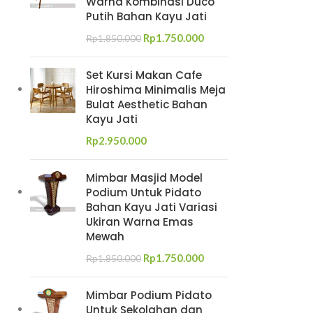
Warna Kombinasi Duco
Putih Bahan Kayu Jati
Rp
1.750.000
Rp
1.850.000
Set Kursi Makan Cafe
Hiroshima Minimalis Meja
Bulat Aesthetic Bahan
Kayu Jati
Rp
2.950.000
Mimbar Masjid Model
Podium Untuk Pidato
Bahan Kayu Jati Variasi
Ukiran Warna Emas
Mewah
Rp
1.750.000
Rp
1.850.000
Mimbar Podium Pidato
Untuk Sekolahan dan