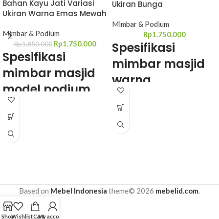
Bahan Kayu Jati Variasi
Ukiran Bunga
Ukiran Warna Emas Mewah
Mimbar & Podium
Mimbar & Podium
Rp
1.750.000
Rp
1.750.000
Spesifikasi
Rp
1.850.000
Spesifikasi
mimbar masjid
mimbar masjid
warna
model podium
kombinasi emat
Bahan : kayu jati
Bahan : kayu jati
Finishing : natural jati
Finishing : natural jati kombinasi gold
Jenis melamic : glossy
(warna emas)
Ukuran mimbar Podium : P 70 x L40
Jenis melamic : melamic ml glossy
x T120 cm
Ukuran mimbar: P 70 x L40 x T120
Bisa custom warna finishing
cm
Bisa custom logo dan nama masjid
Bisa custom warna finishing
Lama produksi mimbar : 3 hari jika
Bisa custom logo dan nama masjid
tidak ada tambahan logo atau nama
Based on
Mebel Indonesia
theme© 2026
mebelid.com
.
Bahan logo : akrilik, bisa juga pakai
masjid 1 minggu jika ada tambahan
kayu, tergantung motif logo
logo ataupun nama.
Lama produksi mimbar : 3 hari jika
Shop
Wishlist
Cart
My account