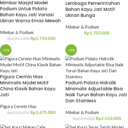
Mimbar Masjid Model
Lembaga Pemerintahan
Podium Untuk Pidato
Bahan Kayu Jati Motif
Bahan Kayu Jati Variasi
Ukiran Bunga
Ukiran Warna Emas Mewah
Mimbar & Podium
Mimbar & Podium
Rp
1.750.000
Rp
1.750.000
Rp
1.850.000
-11%
-14%
Pigura Cermin Hias
Minimalis Model Motif
Podium Pidato Hidrolik
China Klasik Bahan Kayu
Minimalis Adjustable Bisa
Jati
Naik Turun Bahan Kayu Jati
Dan Stainless
Pigura Cermin Hias
Rp
1.675.000
Mimbar & Podium
Rp
1.875.000
Rp
2.550.000
Rp
2.950.000